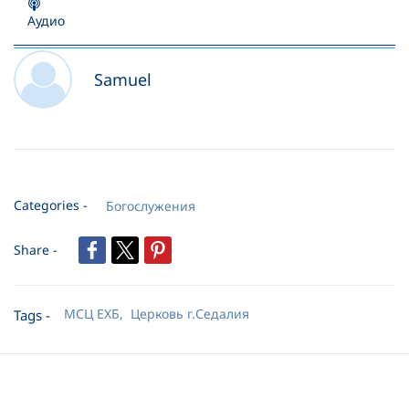
Аудио
Samuel
01. Взирать на распятого Христа - проповедь
14:56
02. Тебя мой Лучший Друг
03:42
Categories -
Богослужения
03. Risen
03:09
Share -
04. Египет- рабство - стих
03:09
05. Иметь духа вдвойне - проповедь
18:54
МСЦ ЕХБ,
Церковь г.Седалия
Tags -
06. На Голгофу опустилась
04:10
07. Jesus climbed the hill
02:40