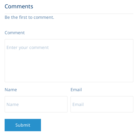
08. Болит душа
03:47
Comments
Be the first to comment.
09. Голгофская гора
02:10
Comment
Name
Email
Submit