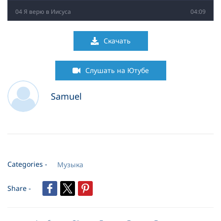
04 Я верю в Иисуса
04:09
05 Ты - мой любящий Друг
02:58
Скачать
06 Ты со мной
03:57
Слушать на Ютубе
07 Научи нас
04:10
Samuel
08 Нежность
04:34
09 Бог мой- Ты скала моя
04:35
10 Пройдут и столетья
03:60
Categories -
Музыка
11 Христос молчал
04:48
Share -
12 Я колени склоню
04:13
13 Лишь Христос
03:47