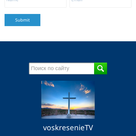
Submit
voskresenieTV