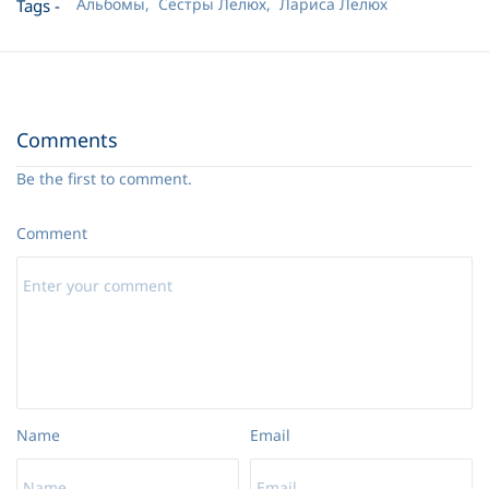
Альбомы,
Сёстры Лелюх,
Лариса Лелюх
Tags -
14 Во грехах погибал я
02:58
Comments
Be the first to comment.
Comment
Name
Email