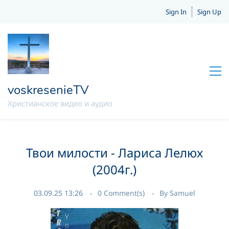
Sign In
Sign Up
voskresenieTV
Христианское видео и аудио
Твои милости - Лариса Лелюх
(2004г.)
03.09.25 13:26
0
Comment(s)
By
Samuel