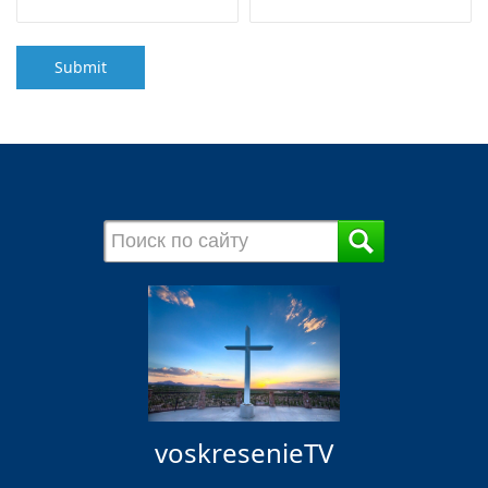
Submit
voskresenieTV