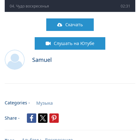
04. Чудо воскресенья
02:31
05. Во грехах бесконечных
04:09
Скачать
06. Стекает кровь
05:09
Слушать на Ютубе
07. Мироносица -стих-
01:45
Samuel
08. Воскресение Христово
04:35
09. Я верю мой Бог!
03:35
10. Полыхает память
04:30
Categories -
Музыка
11. Хочу прославить
02:51
Share -
12. Радость Пасхи -стих-
04:13
13. Славное утро
03:15
Альбомы,
Воскресение