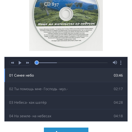
01 Синее небо
03:46
02 Ты помощь мне- Господь -муз.-
02:17
03 Небеса- как шатёр
04:28
04 На земле- на небесах
04:18
05 На сердце вновь
02:52