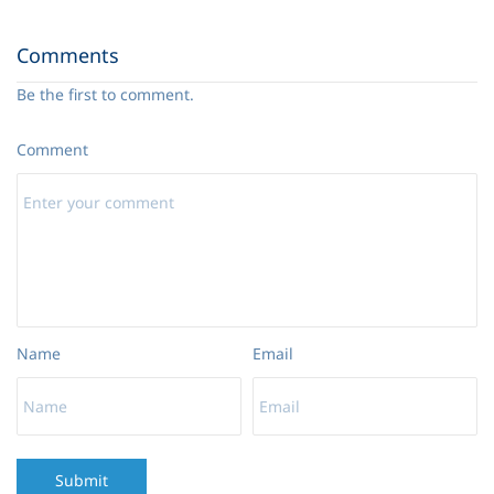
15 Я нуждаюсь в Тебе мой Спаситель -муз.-
01:56
Comments
16 В желанной небесной отчизне
03:28
Be the first to comment.
17 Приготовь меня к встрече с Тобою
04:36
Comment
18 Не унывай
02:59
19 Это будет единственный раз
02:26
20 Дни уходят
03:25
Name
Email
Submit