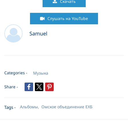
Скачать
06 Где ты прекрасная -муз.-
03:14
Слушать на YouTube
07 Сколько дорог
03:30
Samuel
08 Что за друга мы имеем -муз.-
02:09
09 Не ради почести и славы
03:40
10 Грешник- слышишь ли
03:30
Categories -
Музыка
11 Христианства радостные зори
03:09
Share -
12 Кто Бога не увидел
04:27
13 Небеса
04:56
Альбомы,
Омское объединение ЕХБ
Tags -
14 Я верю
04:37