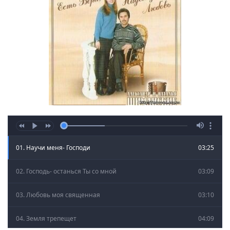
01. Научи меня- Господи
03:25
02. Господь- останься Ты со мной
03:09
03. Любовь моя священная
03:10
04. Земля трепещет
04:09