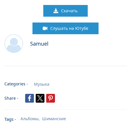
05. Есть Вера- Надежда- Любовь
03:39
Скачать
06. Куда- человек- направляешся
04:30
Слушать на Ютубе
07. Возьми меня- Господь
03:39
Samuel
08. Время експресом летит
02:51
09. Прости меня- Боже
03:57
10. Как тяжко бывает
03:59
Categories -
Музыка
11. Господь-мой оплот
02:60
Share -
12. Перед Тобой склоняюсь
04:10
Альбомы,
Шиманские
Tags -